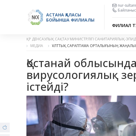
nur-sulta
Байланыс 
АСТАНА ҚАЛАСЫ
БОЙЫНША ФИЛИАЛЫ
ФИЛИАЛ Т
ҚР ДЕНСАУЛЫҚ САҚТАУ МИНИСТРЛІГІ САНИТАРИЯЛЫҚ-ЭПИ
МЕДИА
ҰЛТТЫҚ САРАПТАМА ОРТАЛЫҒЫНЫҢ ЖАҢАЛЫ
Қостанай облысынд
вирусологиялық зе
істейді?