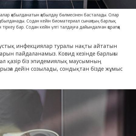
алар қабылданатын қабылдау бөлмесінен басталады. Олар
ы қабылданады. Содан кейін биоматериал сынақтың барлық
 тіркеу бар. Содан кейін үлгі талдауға дайындалған қорапқа
рустық инфекциялар туралы нақты айтатын
ларын пайдаланамыз. Ковид кезінде барлығы
әл қазір біз эпидемиялық маусымның
рызға дейін созылады, сондықтан бізде жұмыс