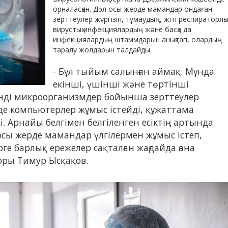
орналасқан. Дәл осы жерде мамандар ондаған
зерттеулер жүргізіп, тұмаудың, жіті респираторлы
вирустық инфекциялардың және басқа да
инфекциялардың штаммдарын анықтап, олардың
таралу жолдарын талдайды.
- Бұл тыйым салынған аймақ. Мұнда
екінші, үшінші және төртінші
генді микроорганизмдер бойынша зерттеулер
меде компьютерлер жұмыс істейді, құжаттама
ді. Арнайы белгімен белгіленген есіктің артында
сы жерде мамандар үлгілермен жұмыс істеп,
рге барлық ережелер сақталған жағдайда ғана
торы Тимур Ысқақов.