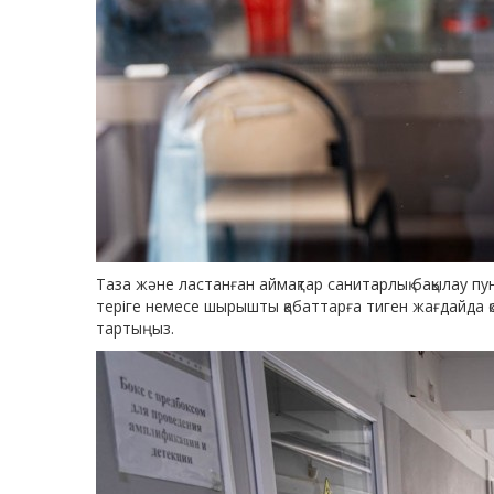
Таза және ластанған аймақтар санитарлық бақылау пу
теріге немесе шырышты қабаттарға тиген жағдайда қо
тартыңыз.