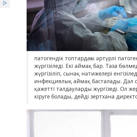
патогендік топтардағы әртүрлі пато
жүргізіледі. Екі аймақ бар. Таза бөл
жүргізіліп, сынақ нәтижелері енгізіле
инфекциялық аймақ басталады. Дәл о
қажетті талдауларды жүргізеді. Ол же
кіруге болады, дейді зертхана дирек