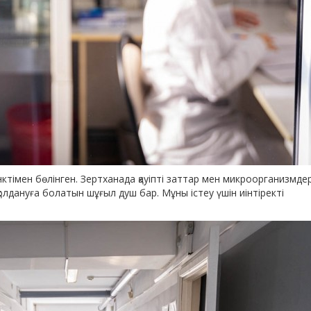
нктімен бөлінген. Зертханада қауіпті заттар мен микроорганизмде
лдануға болатын шұғыл душ бар. Мұны істеу үшін иінтіректі