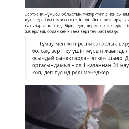
Зертхана жұмысы облыстың түкпір-түкпірінен сынам
қауіпсіздікті қамтамасыз ететін арнайы терезе арқыл
сатыларынан өтеді. Біріншіден, деректер тексерілетін
жіберіледі, содан кейін ғана зерттеу басталады.
— Тұмау мен жіті респираторлық ви
болсақ, зерттеу үшін мұрын жағынды
осындай сынақтардан өткен шығар. Д
ортасындамыз – ол 1 қазаннан 31 нау
көп, деп түсіндіреді менеджер.