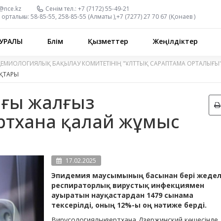
n@nce.kz
Сенім тел.:
+7 (7172) 55-49-21
орталығы:
58-85-55, 258-85-55 (
Алматы
),
+7 (7277) 27 70 67 (
Қонаев
)
УРАЛЫ
Бөлім
Қызметтер
Жеңілдіктер
ДЕМИОЛОГИЯЛЫҚ БАҚЫЛАУ КОМИТЕТІНІҢ "ҰЛТТЫҚ САРАПТАМА ОРТАЛЫҒЫ
ҚТАРЫ
ағы жалғыз
ртхана қалай жұмыс
17.02.2025
Эпидемия маусымының басынан бері жеде
респираторлық вирустық инфекциямен
ауыратын науқастардан 1479 сынама
тексерілді, оның 12%-ы оң нәтиже берді.
Вирусологиялық зертхана Дзержинский көшесінде